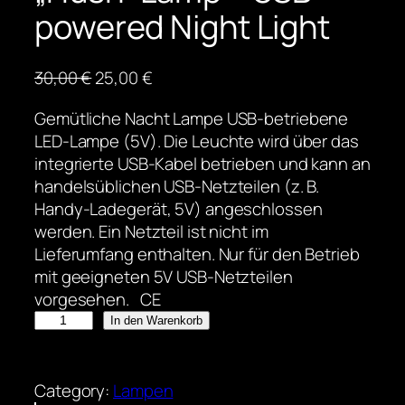
powered Night Light
U
A
30,00
€
25,00
€
r
k
Gemütliche Nacht Lampe USB-betriebene
s
t
LED-Lampe (5V). Die Leuchte wird über das
p
u
integrierte USB-Kabel betrieben und kann an
r
e
handelsüblichen USB-Netzteilen (z. B.
ü
l
Handy-Ladegerät, 5V) angeschlossen
n
l
werden. Ein Netzteil ist nicht im
g
e
Lieferumfang enthalten. Nur für den Betrieb
l
r
mit geeigneten 5V USB-Netzteilen
i
P
vorgesehen. CE
c
r
"
h
In den Warenkorb
e
H
e
i
u
r
s
s
Category:
Lampen
P
i