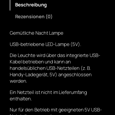
h
r
s
Beschreibung
"
e
t
L
i
:
Rezensionen (0)
a
s
2
m
w
5
Gemütliche Nacht Lampe
p
a
,
–
r
0
USB-betriebene LED-Lampe (5V).
U
:
0
S
3
Die Leuchte wird über das integrierte USB-
B
0
€
Kabel betrieben und kann an
p
,
.
handelsüblichen USB-Netzteilen (z. B.
o
0
Handy-Ladegerät, 5V) angeschlossen
w
0
werden.
e
r
Ein Netzteil ist nicht im Lieferumfang
€
e
enthalten.
d
Nur für den Betrieb mit geeigneten 5V USB-
N