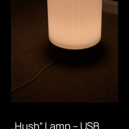
„Hush“ Lamp – USB