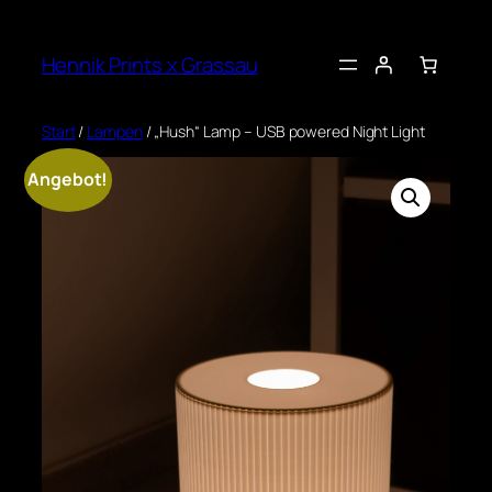
Zum
Inhalt
Hennik Prints x Grassau
springen
Start
/
Lampen
/ „Hush“ Lamp – USB powered Night Light
Angebot!