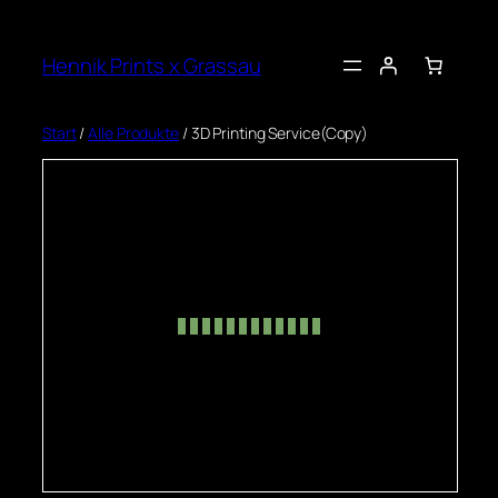
Zum
Inhalt
Hennik Prints x Grassau
springen
Start
/
Alle Produkte
/ 3D Printing Service(Copy)