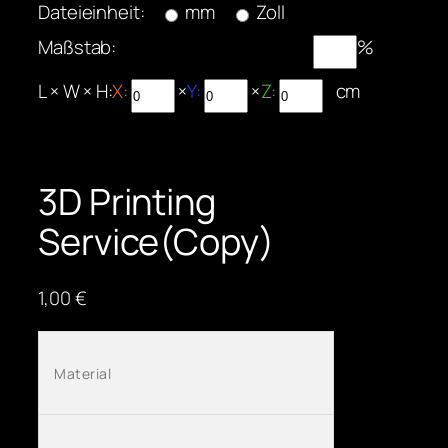
Dateieinheit:
mm
Zoll
Maßstab:
%
L × W × H:
X:
×
Y:
×
Z:
cm
3D Printing
Service(Copy)
1,00
€
Material