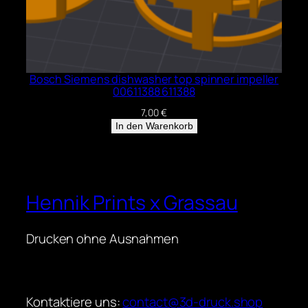
Bosch Siemens dishwasher top spinner impeller
00611388 611388
7,00
€
In den Warenkorb
Hennik Prints x Grassau
Drucken ohne Ausnahmen
Kontaktiere uns:
contact@3d-druck.shop