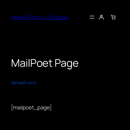
Zum
Inhalt
Hennik Prints x Grassau
springen
MailPoet Page
Verfasst von
in
[mailpoet_page]